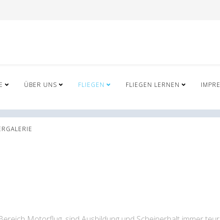
E
ÜBER UNS
FLIEGEN
FLIEGEN LERNEN
IMPR
ERGALERIE
 Bereich Motorflug, sind Ausbildung und Scheinerhalt immer te