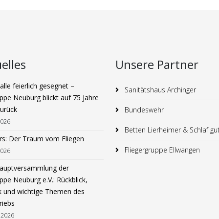
elles
Unsere Partner
lle feierlich gesegnet –
Sanitätshaus Archinger
ppe Neuburg blickt auf 75 Jahre
zurück
Bundeswehr
2026
Betten Lierheimer & Schlaf gu
rs: Der Traum vom Fliegen
Fliegergruppe Ellwangen
2026
hauptversammlung der
ppe Neuburg e.V.: Rückblick,
k und wichtige Themen des
riebs
 2026