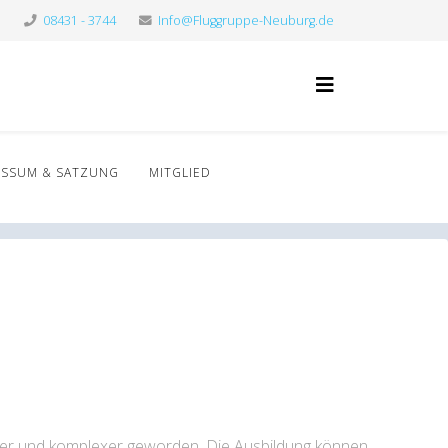
08431 - 3744
Info@Fluggruppe-Neuburg.de
ESSUM & SATZUNG
MITGLIED
urer und komplexer geworden. Die Ausbildung können