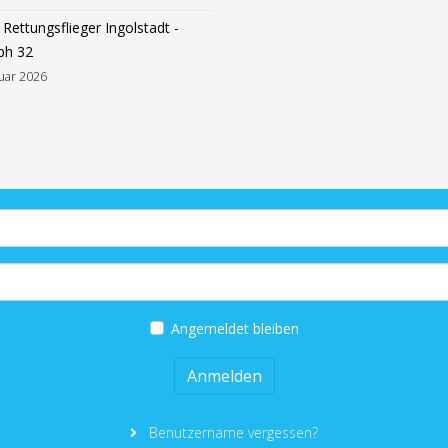
Rettungsflieger Ingolstadt -
ph 32
uar 2026
Angemeldet bleiben
Anmelden
Benutzername vergessen?