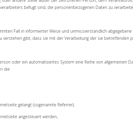
tung oder andere Stelle außer der betroffenen Person, dem Verantwortl
verarbeiters befugt sind, die personenbezogenen Daten zu verarbeite
estimmten Fall in informierter Weise und unmissverständlich abgegeben
u verstehen gibt, dass sie mit der Verarbeitung der sie betreffenden
 Person oder ein automatisiertes System eine Reihe von allgemeinen 
en die
rnetseite gelangt (sogenannte Referrer),
ernetseite angesteuert werden,