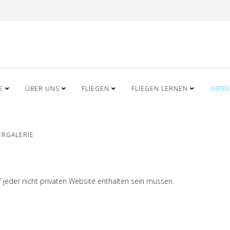
E
ÜBER UNS
FLIEGEN
FLIEGEN LERNEN
IMPR
ERGALERIE
f jeder nicht privaten Website enthalten sein müssen.