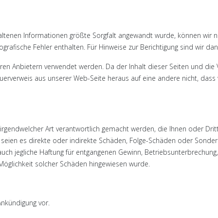
en Informationen größte Sorgfalt angewandt wurde, können wir nicht f
rafische Fehler enthalten. Für Hinweise zur Berichtigung sind wir dan
 Anbietern verwendet werden. Da der Inhalt dieser Seiten und die Ver
erweis aus unserer Web-Seite heraus auf eine andere nicht, dass wir
en irgendwelcher Art verantwortlich gemacht werden, die Ihnen oder 
, seien es direkte oder indirekte Schäden, Folge-Schäden oder Sonders
t auch jegliche Haftung für entgangenen Gewinn, Betriebsunterbrechu
e Möglichkeit solcher Schäden hingewiesen wurde.
Ankündigung vor.