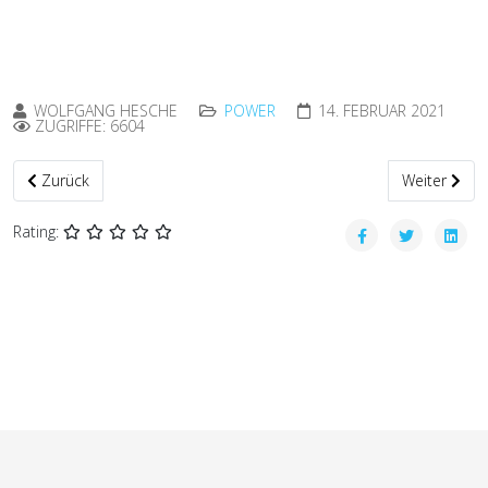
WOLFGANG HESCHE
POWER
14. FEBRUAR 2021
ZUGRIFFE: 6604
Vorheriger Beitrag: Streckenfliegen mit dem Segelflieger - jetzt auf
Nächster Bei
Zurück
Weiter
Rating: