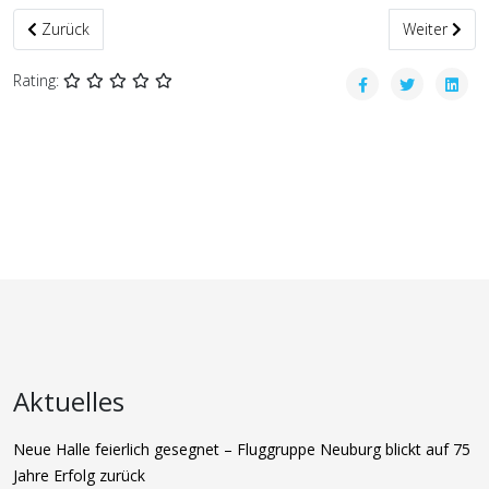
Vorheriger Beitrag: Wow, gleich drei frisch gebackene Segelflugpilo
Nächster Bei
Zurück
Weiter
Rating:
Aktuelles
Neue Halle feierlich gesegnet – Fluggruppe Neuburg blickt auf 75
Jahre Erfolg zurück