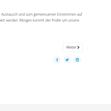
, zum Austausch und zum gemeinsamen Einstimmen auf
lviert werden. Morgen kommt der Prüfer um unsere
Nächster Beitrag: Fly-By der
Weiter