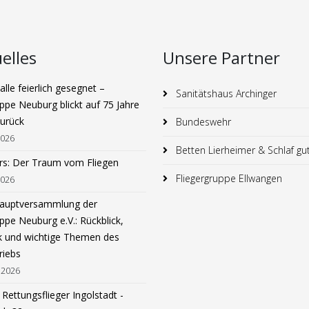
elles
Unsere Partner
lle feierlich gesegnet –
Sanitätshaus Archinger
ppe Neuburg blickt auf 75 Jahre
zurück
Bundeswehr
2026
Betten Lierheimer & Schlaf gu
rs: Der Traum vom Fliegen
Fliegergruppe Ellwangen
2026
hauptversammlung der
ppe Neuburg e.V.: Rückblick,
k und wichtige Themen des
riebs
 2026
Rettungsflieger Ingolstadt -