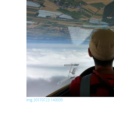
Img 20170723 140035