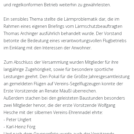
und regelkonformen Betrieb weiterhin zu gewährleisten.
Ein sensibles Thema stellte die Lärmproblematik dar, die im
Rahmen eines eigenen Briefings vom Lärmschutzbeauftragten
Thomas Archinger ausführlich behandelt wurde. Der Vorstand
betonte die Bedeutung eines verantwortungsvollen Flugbetriebs
im Einklang mit den Interessen der Anwohner.
Zum Abschluss der Versammlung wurden Mitglieder für ihre
langjährige Zugehörigkeit, sowie für besondere sportliche
Leistungen geehrt. Den Pokal für die Größte Jahresgesamtleistung
an gemeldeten Flügen auf Vereins-Segelflugzeugen konnte der
Erste Vorsitzende an Renate Mäußl überreichen.
Außerdem stachen bei den geleisteten Baustunden besonders
zwei Mitglieder hervor, die der erste Vorsitzende Wolfgang
Hesche mit der silbernen Vereins-Ehrennadel ehrte:
- Peter Unglert
- Karl-Heinz Förg
Und nach dem Gruppenfoto wurde auch der Vorsitzende