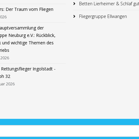
Betten Lierheimer & Schlaf gu
rs: Der Traum vom Fliegen
Fliegergruppe Ellwangen
2026
hauptversammlung der
ppe Neuburg e.V.: Rückblick,
k und wichtige Themen des
riebs
 2026
Rettungsflieger Ingolstadt -
ph 32
uar 2026