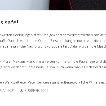
s safe!
schwerten Bedingungen statt. Den gewohnten Werkstattbetrieb mit viel
hafft. Danach wurden die Corona-Einschränkungen noch restriktiver und
iebene jährliche Nachprüfung vorzubereiten. Dafür wurden die Maschin
 Prüfer Max aus Manching anreisen konnte um die Papierlage und de
uge sind wieder fit für die neue Saison. Auch wenn man es sich bei dies
ren Werkstattleiter Peter der diese ganz außergewöhnliche Wintersaiso
RUAR 2021
ZUGRIFFE: 6062
el geht in die Schweiz