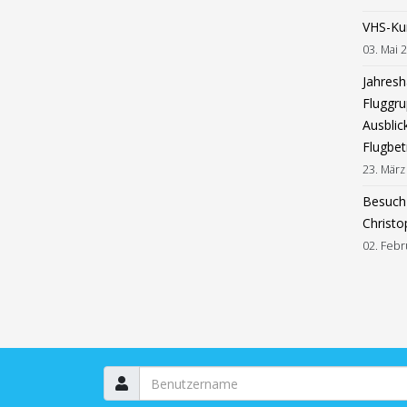
VHS-Ku
03. Mai 
Jahres
Fluggru
Ausblic
Flugbet
23. März
Besuch 
Christo
02. Febr