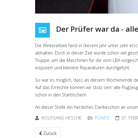
Der Prüfer war da - alle
Die Winterarbeit fand in diesem Jahr unter sehr er
abhalten. Doch in dieser Zeit wurde schon viel gesc
Truppe, um die Maschinen für die vom LBA vorgeschr
inspiziert und kleinere Reparaturen durchgefüht.
So war es möglich, dass an diesem Wochenende der
Auf das Erreichte können wir stolz sein: alle Flugze
schon in den Startlöchern.
An dieser Stelle ein herzliches Dankeschön an unse
WOLFGANG HESCHE
POWER
07. FEB
Vorheriger Beitrag: Eine Ära geht zu Ende - die Jod
Zurück