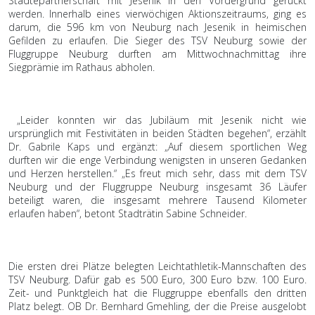
Städtepartnerschaft mit Jesenik in den Vordergrund gerückt
werden. Innerhalb eines vierwöchigen Aktionszeitraums, ging es
darum, die 596 km von Neuburg nach Jesenik in heimischen
Gefilden zu erlaufen. Die Sieger des TSV Neuburg sowie der
Fluggruppe Neuburg durften am Mittwochnachmittag ihre
Siegprämie im Rathaus abholen.
„Leider konnten wir das Jubiläum mit Jesenik nicht wie
ursprünglich mit Festivitäten in beiden Städten begehen“, erzählt
Dr. Gabrile Kaps und ergänzt: „Auf diesem sportlichen Weg
durften wir die enge Verbindung wenigsten in unseren Gedanken
und Herzen herstellen.“ „Es freut mich sehr, dass mit dem TSV
Neuburg und der Fluggruppe Neuburg insgesamt 36 Läufer
beteiligt waren, die insgesamt mehrere Tausend Kilometer
erlaufen haben“, betont Stadträtin Sabine Schneider.
Die ersten drei Plätze belegten Leichtathletik-Mannschaften des
TSV Neuburg. Dafür gab es 500 Euro, 300 Euro bzw. 100 Euro.
Zeit- und Punktgleich hat die Fluggruppe ebenfalls den dritten
Platz belegt. OB Dr. Bernhard Gmehling, der die Preise ausgelobt