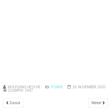
WOLFGANG HESCHE
POWER
26. NOVEMBER 2020
ZUGRIFFE: 5937
Vorheriger Beitrag: Fotowettbewerb 2020 Siegerbilder
Nächster Bei
Zurück
Weiter