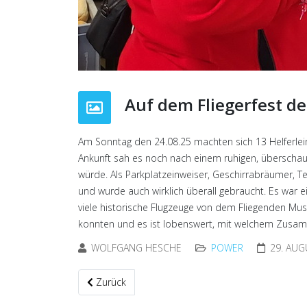
Auf dem Fliegerfest d
Am Sonntag den 24.08.25 machten sich 13 Helferlein 
Ankunft sah es noch nach einem ruhigen, überschaub
würde. Als Parkplatzeinweiser, Geschirrabräumer, Te
und wurde auch wirklich überall gebraucht. Es war e
viele historische Flugzeuge von dem Fliegenden Mus
konnten und es ist lobenswert, mit welchem Zusam
WOLFGANG HESCHE
POWER
29. AUG
Vorheriger Beitrag: Weihnachtsfeier 2025
Zurück