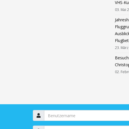
VHS-Ku
03. Mai 
Jahres
Fluggru
Ausblic
Flugbet
23. März
Besuch 
Christo
02. Febr