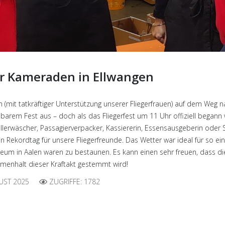
er Kameraden in Ellwangen
(mit tatkräftiger Unterstützung unserer Fliegerfrauen) auf dem Weg n
arem Fest aus – doch als das Fliegerfest um 11 Uhr offiziell begann 
llerwäscher, Passagierverpacker, Kassiererin, Essensausgeberin oder 
in Rekordtag für unsere Fliegerfreunde. Das Wetter war ideal für so ei
eum in Aalen waren zu bestaunen. Es kann einen sehr freuen, dass die
menhalt dieser Kraftakt gestemmt wird!
UST 2025
ZUGRIFFE: 1782