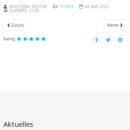
WOLFGANG HESCHE
POWER
04. MAI 2025
ZUGRIFFE: 2139
Vorheriger Beitrag: Familientag TaktLwG74 im Juli 2025
Nächster Be
Zurück
Weiter
Rating:
Aktuelles