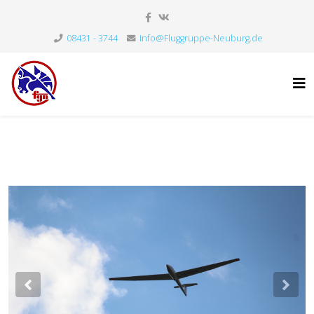
08431 - 3744
Info@Fluggruppe-Neuburg.de
Previous
Nex