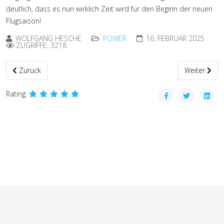
deutlich, dass es nun wirklich Zeit wird für den Beginn der neuen
Flugsaison!
WOLFGANG HESCHE
POWER
16. FEBRUAR 2025
ZUGRIFFE: 3218
Vorheriger Beitrag: Jahreshauptversammlung
Nächster Bei
Zurück
Weiter
Rating: