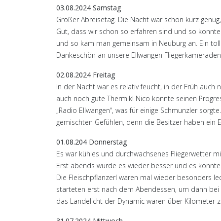
03.08.2024 Samstag
Großer Abreisetag. Die Nacht war schon kurz genug,
Gut, dass wir schon so erfahren sind und so konnte
und so kam man gemeinsam in Neuburg an. Ein tolles 
Dankeschön an unsere Ellwangen Fliegerkameraden 
02.08.2024 Freitag
In der Nacht war es relativ feucht, in der Früh au
auch noch gute Thermik! Nico konnte seinen Progres
„Radio Ellwangen“, was für einige Schmunzler sorgt
gemischten Gefühlen, denn die Besitzer haben ei
01.08.204 Donnerstag
Es war kühles und durchwachsenes Fliegerwetter mi
Erst abends wurde es wieder besser und es konnte
Die Fleischpflanzerl waren mal wieder besonders le
starteten erst nach dem Abendessen, um dann bei ge
das Landelicht der Dynamic waren über Kilometer z
31.07.2024 Mittwoch