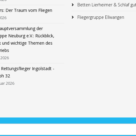
Betten Lierheimer & Schlaf gu
rs: Der Traum vom Fliegen
Fliegergruppe Ellwangen
2026
hauptversammlung der
ppe Neuburg e.V.: Rückblick,
k und wichtige Themen des
riebs
 2026
Rettungsflieger Ingolstadt -
ph 32
uar 2026