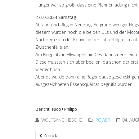
Hunger war so groß, dass eine Pfannenladung nicht 
27.07.2024 Samstag
Abfahrt und -flug in Neuburg. Aufgrund weniger Flug
diesem wurden noch die beiden ULs und der Motors
Nachdem sich der Konvoi in der Luft erfolgreich au
Zwischenfälle an.
Am Flugplatz in Ellwangen hieß es dann zuerst ei
Diese mussten sich aber beeilen, da schon der ers
wieder hoch.
Abends wurde dann eine Regenpause geschickt gen
ausgezeichneten Essensqualität begrüßt wurden.
Bericht: Nico+Philipp
WOLFGANG HESCHE
POWER
04. AUG
Vorheriger Beitrag: Wieder sehr erfolgreich: Das Kr
Zurück