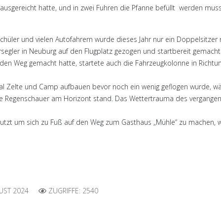
ausgereicht hatte, und in zwei Fuhren die Pfanne befüllt werden muss
schüler und vielen Autofahrern wurde dieses Jahr nur ein Doppelsitze
egler in Neuburg auf den Flugplatz gezogen und startbereit gemacht
f den Weg gemacht hatte, startete auch die Fahrzeugkolonne in Richt
nmal Zelte und Camp aufbauen bevor noch ein wenig geflogen wurde, 
te Regenschauer am Horizont stand. Das Wettertrauma des vergangene
utzt um sich zu Fuß auf den Weg zum Gasthaus „Mühle“ zu machen, w
UST 2024
ZUGRIFFE: 2540
eisjugendring-Fliegen