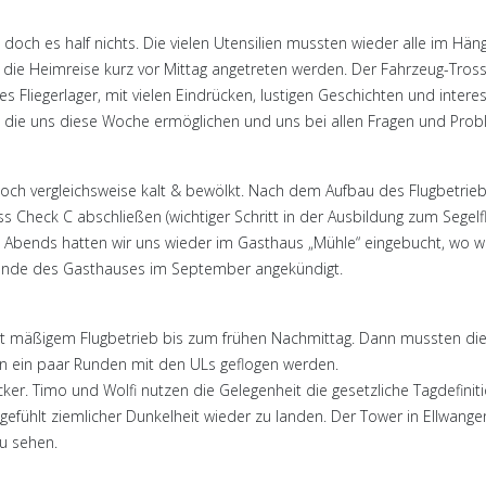
 doch es half nichts. Die vielen Utensilien mussten wieder alle im 
 die Heimreise kurz vor Mittag angetreten werden. Der Fahrzeug-Tross 
Fliegerlager, mit vielen Eindrücken, lustigen Geschichten und interes
die uns diese Woche ermöglichen und uns bei allen Fragen und Probl
ch noch vergleichsweise kalt & bewölkt. Nach dem Aufbau des Flugbetri
s Check C abschließen (wichtiger Schritt in der Ausbildung zum Segel
e. Abends hatten wir uns wieder im Gasthaus „Mühle“ eingebucht, wo w
n Ende des Gasthauses im September angekündigt.
t mäßigem Flugbetrieb bis zum frühen Nachmittag. Dann mussten die F
n ein paar Runden mit den ULs geflogen werden.
cker. Timo und Wolfi nutzen die Gelegenheit die gesetzliche Tagdefin
fühlt ziemlicher Dunkelheit wieder zu landen. Der Tower in Ellwangen
u sehen.