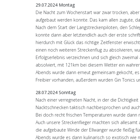
29.07.2024 Montag
Die Nacht zum Wochenstart war zwar trocken, aber a
aufgebaut werden konnte. Das kam allen zugute, da
Nach dem Start der Langstreckenpiloten, den Schl
konnte dann aber letztendlich auch der erste schrift
hierdurch mit Glück das richtige Zeitfenster erwisc
einen noch weiteren Streckenflug zu absolvieren,
Erfolgserlebnis verzeichnen und sich gleich zweimal
absolviert, mit 121km bei diesem Wetter ein wahre
Abends wurde dann erneut gemeinsam gekocht, es g
Freibier vorhanden, außerdem wurden Gin Tonics und
28.07.2024 Sonntag
Nach einer verregneten Nacht, in der die Dichtigkeit
Nacktschnecken taktisch nachbesprochen und auch d
Bei doch recht frischen Temperaturen wurde dann n
Auch unsere Streckenflieger machten sich allesamt a
die aufgebaute Winde der Ellwanger wurde fleißig für
Abends wurde es dann kulinarisch so exotisch wie n