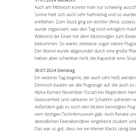
Auch am Mittwoch konnte man nur schwierig aussch
Sonne hielt sich auch sehr hartnäckig und so wurd
entfliehen. Zum Glück ging ein leichter Wind, sodas
wurde organisiert, was den Tag noch erträglich mac
Während die Einen mit dem Motorsegler zum Bad
bekommen. So waren zeitweise sogar sieben Flugzeuge
Der Abend wurde abgerundet durch eine große Pfanne 
hatten aber scheinbar nicht die Kapazität eine Grup
30.07.2024 Dienstag
Ein weiterer Tag beginnt, der auch sehr heiß werden 
Dennoch bauten wir alle Flugzeuge auf, die auch zu
Alpha Romeo November Oscar) bei fliegendem Herrche
Gelassenheit und sabberte im Schatten zufrieden we
Außerdem gab es noch den letzten benötigten Flug v
vom dortigen Technikmuseum gab. Auch Renate und C
abendlichen Feierabendbier eingehend studiert und
Das war so gut, dass nur ein kleiner Klacks übrig b