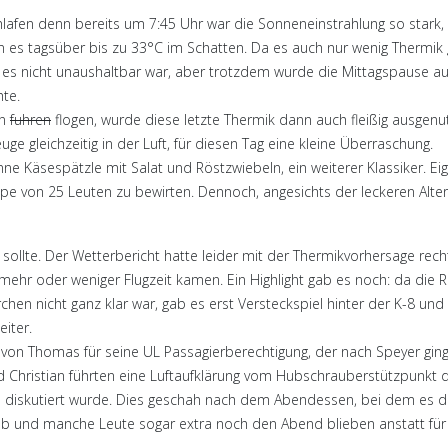
lafen denn bereits um 7:45 Uhr war die Sonneneinstrahlung so stark
en es tagsüber bis zu 33°C im Schatten. Da es auch nur wenig Thermi
s es nicht unaushaltbar war, aber trotzdem wurde die Mittagspause auf
hte.
en
fuhren
flogen, wurde diese letzte Thermik dann auch fleißig ausgenut
 gleichzeitig in der Luft, für diesen Tag eine kleine Überraschung.
Käsespätzle mit Salat und Röstzwiebeln, ein weiterer Klassiker. Eigen
pe von 25 Leuten zu bewirten. Dennoch, angesichts der leckeren Altern
sollte. Der Wetterbericht hatte leider mit der Thermikvorhersage recht,
 mehr oder weniger Flugzeit kamen. Ein Highlight gab es noch: da di
n nicht ganz klar war, gab es erst Versteckspiel hinter der K-8 und 
iter.
on Thomas für seine UL Passagierberechtigung, der nach Speyer ging 
hristian führten eine Luftaufklärung vom Hubschrauberstützpunkt de
 diskutiert wurde. Dies geschah nach dem Abendessen, bei dem es dies
lieb und manche Leute sogar extra noch den Abend blieben anstatt für i