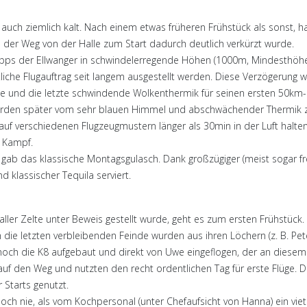
uch ziemlich kalt. Nach einem etwas früheren Frühstück als sonst, h
 der Weg von der Halle zum Start dadurch deutlich verkürzt wurde.
epps der Ellwanger in schwindelerregende Höhen (1000m, Mindesthöhe
liche Flugauftrag seit langem ausgestellt werden. Diese Verzögerung wa
hte und die letzte schwindende Wolkenthermik für seinen ersten 50km-
 wurden später vom sehr blauen Himmel und abschwächender Thermik z
 auf verschiedenen Flugzeugmustern länger als 30min in der Luft halte
r Kampf.
ab das klassische Montagsgulasch. Dank großzügiger (meist sogar fr
 klassischer Tequila serviert.
 aller Zelte unter Beweis gestellt wurde, geht es zum ersten Frühstück.
ie letzten verbleibenden Feinde wurden aus ihren Löchern (z. B. Pet
och die K8 aufgebaut und direkt von Uwe eingeflogen, der an diesem 
uf den Weg und nutzten den recht ordentlichen Tag für erste Flüge. Do
 Starts genutzt.
och nie, als vom Kochpersonal (unter Chefaufsicht von Hanna) ein vie