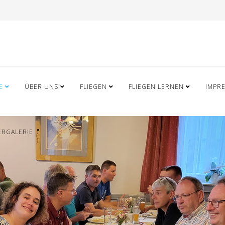
E
ÜBER UNS
FLIEGEN
FLIEGEN LERNEN
IMPR
ERGALERIE