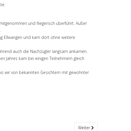
te.
r mitgenommen und fliegerisch überführt. Außer
.
ung Ellwangen und kam dort ohne weitere
während auch die Nachzügler langsam ankamen.
n Jahres kam bei einigen Teilnehmern gleich
o wir von bekannten Gesichtern mit gewohnter
Nächster Beitrag: Endlich - d
Weiter