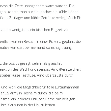
, dass die Zelte unangenehm warm wurden. Die
k gab, konnte man auch nur schwer in kühle Höhen
 das Zeltlager und kühle Getränke verlegt. Auch Eis
zt, um wenigstens ein bisschen Flugzeit zu
tlich war ein Besuch in einer Pizzeria geplant, die
ative war darüber niemand so richtig traurig.
 die positiv gesagt, sehr mäßig ausfiel.
e Reaktion des Wachhundeseniors Arno (Kennzeichen:
später kurze Testflüge. Arno überzeugte durch
und Wolfi die Möglichkeit für tolle Luftaufnahmen
r US Army in Illesheim durch, die beim
mal ein leckeres Chili con Carne mit Reis gab.
hre Klausuren in der Uni zu lernen.