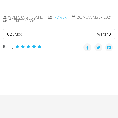
WOLFGANG HESCHE
POWER
20. NOVEMBER 2021
ZUGRIFFE: 5536
Vorheriger Beitrag: Theorieunterricht im Vereinsheim des Fliegerclu
Nächster Bei
Zurück
Weiter
Rating: