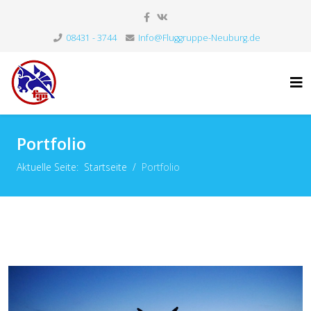
08431 - 3744
Info@Fluggruppe-Neuburg.de
Portfolio
Aktuelle Seite:
Startseite
Portfolio